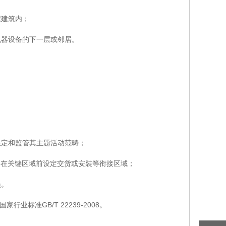
程建筑内；
机器设备的下一层或邻居。
；
限定和监管其主题活动范畴；
，在关键区域前设定交货或安裝等衔接区域；
员。
标准GB/T 22239-2008。