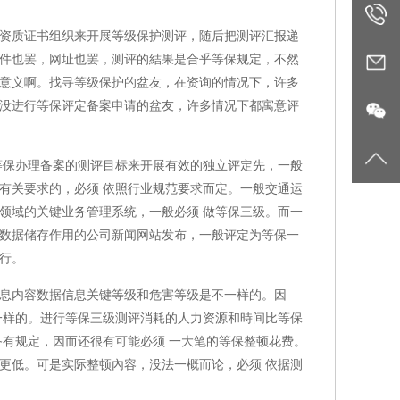
400-
资质证书组织来开展等级保护测评，随后把测评汇报递
件也罢，网址也罢，测评的結果是合乎等保规定，不然
002-
zl@yhy
意义啊。找寻等级保护的盆友，在资询的情况下，许多
没进行等保评定备案申请的盆友，许多情况下都寓意评
5855
等保办理备案的测评目标来开展有效的独立评定先，一般
有关要求的，必须 依照行业规范要求而定。一般交通运
领域的关键业务管理系统，一般必须 做等保三级。而一
数据储存作用的公司新闻网站发布，一般评定为等保一
行。
息内容数据信息关键等级和危害等级是不一样的。因
一样的。进行等保三级测评消耗的人力资源和時间比等保
备有规定，因而还很有可能必须 一大笔的等保整顿花费。
更低。可是实际整顿內容，没法一概而论，必须 依据测