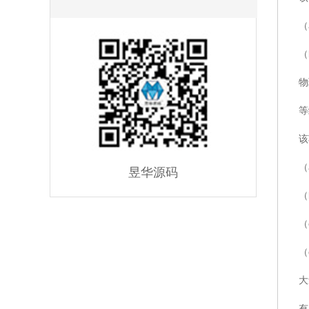
（
（
物
等
该
（
昱华源码
（
（
（
大
有