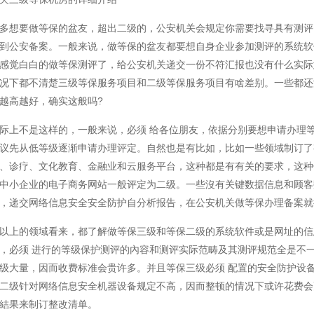
多想要做等保的盆友，超出二级的，公安机关会规定你需要找寻具有测评
到公安备案。一般来说，做等保的盆友都要想自身企业参加测评的系统软
感觉白白的做等保测评了，给公安机关递交一份不符汇报也没有什么实际
况下都不清楚三级等保服务项目和二级等保服务项目有啥差别。一些都还
越高越好，确实这般吗?
际上不是这样的，一般来说，必须 给各位朋友，依据分别要想申请办理
议先从低等级逐渐申请办理评定。自然也是有比如，比如一些领域制订了
、诊疗、文化教育、金融业和云服务平台，这种都是有有关的要求，这种
中小企业的电子商务网站一般评定为二级。一些沒有关键数据信息和顾客
，递交网络信息安全安全防护自分析报告，在公安机关做等保办理备案就
以上的领域看来，都了解做等保三级和等保二级的系统软件或是网址的信
，必须 进行的等级保护测评的內容和测评实际范畴及其测评规范全是不
级大量，因而收费标准会贵许多。并且等保三级必须 配置的安全防护设
二级针对网络信息安全机器设备规定不高，因而整顿的情况下或许花费会
結果来制订整改清单。