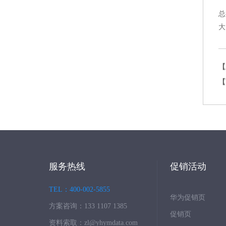
总
大
【
【
服务热线
促销活动
TEL：400-002-5855
华为促销页
方案咨询：133 1107 1385
促销页
资料索取：zl@yhymdata.com