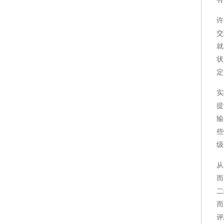
许
交
就
状
定
实
提
输
些
级
从
而
二
而
评