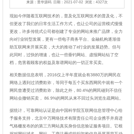
来源：昱华源码
日期：2021-07-02
浏览：4327次
现如今伴随着互联网技术的，普及化互联网技术的普及化，不
但更改了我们的日常生活工作方式，也让公司的运营模式慢慢
更改，许多传统式公司都创建了专业的网站来推广品牌，全力
向it行业转型发展，更有一些电子商务平台、金融机构逐渐借
助互联网来开展买卖，大大的推动了it行业的发展趋势。但与
此同时，过快的增速，也让一些垂钓网站、虚报网站钻了空
档，危害着顾客的权益及靠谱网站的一切正常买卖。
相关数据信息表明，2016仅上半年度就会有3880万的网民在
网络上遇到过消费欺诈，等同于每五个买东西网民中就有一个
网民曾遭受过消费欺诈，除此之外，80.4%的网民碰到不信任
网站会撤销买卖， 86.9%的网民从来不回过头浏览生疏网站。
据统计，可靠网站认证是由中国科学院互联网信息管理中心给
予服务支持，北京中万网络技术有限责任公司企业携手并肩进
气格栅发布的的第三方网站真实身份信息验证服务项目。它根
据对网站域名、网站、工商注册或组织架构信息开展严苛互动