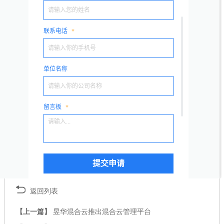
第五是不是适用线下办公室，VDI桌面虚拟化全部的测算全是
根据服务器端来进行的也就代表着一旦服务器发生常见故障或
是断开连接的状况，云终端就没法启用服务器上的資源不可以
一切正常的开展工作中的；而IDV桌面虚拟化则不一样它主要
是启用云终端及其資源开展储存和测算当服务器发生常见故障
后，终端设备仍可开展线下工作中。
无论是VDI桌面虚拟化或是IDV桌面虚拟化她们都是有自身的优
点的一面和不太好的一面，而说起哪一个更强换句话说更趋向
于谁，只有说在不一样的应用情景和运用中应用这二种桌面虚
拟化产生的感受实际效果是迥然不同的。
返回列表
【上一篇】
昱华混合云推出混合云管理平台