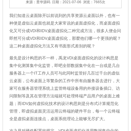
来源：昱华源码
日期：2021-07-06
浏览：7665次
我们知道云桌面除开以前说到的共享资源云桌面以外，也有一
种便是虚似云桌面也就是大家常说的桌面虚拟化，而桌面虚拟
化又可分成VDI和IDV桌面虚拟化二种完成方法，很多人便会问
即然可分成VDI和IDV桌面虚拟化，那麼他们哪一个更强的呢？
这二种桌面虚拟化方法又有书面形式差别的呢？
最先是设计构思的不一样，禹龙VDI桌面虚拟化的设计构思是
集中化测算集中化监管，即吧全部数据集中化在一台或是几台
服务器上一个IT工作人员可与此同时监管好几百过千台的虚似
云桌面，公布桌面上等繁杂的工作中所有由服务器去进行，大
家可在服务器管理系统上监管终端设备用的外接设备插口、访
问限制等及其在管理方法端就可处理终端产品用户的桌面上难
题；而IDV如何虚拟化技术的设计构思则是分布式计算规范化
管理，即虚拟桌面灵活运用云终端的硬件平台，每一个云终端
全是虚拟桌面连接点，桌面系统理论上能够无尽扩大。
次之是对硬件配置的规定，VDI桌面虚拟化选用数据集中化的