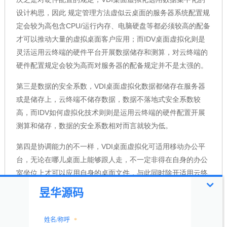
设计构思，因此 规定管理方法虚似云桌面的服务器系统配置规
定会较为高包含CPU/运行内存、电脑硬盘等都必须较高的配备
才可以推动大量的虚拟桌面客户应用；而IDV桌面虚拟化则是
灵活运用云终端的硬件平台开展数据储存和测算，对云终端的
硬件配置规定会较为高而对服务器的配备规定并不是太强的。
第三是数据的安全系数，VDI桌面虚拟化数据都储存在服务器
或是储存上，云终端不储存数据，数据不落地式安全系数较
高，而IDV如何虚拟化技术则则是运用云终端的硬件配置开展
测算和储存，数据的安全系数相对而言就较为低。
第四是协调能力的不一样，VDI桌面虚拟化可适用移动办公平
台，无论在哪儿桌面上能够跟人走，不一定非得在自身的办公
室坐位上才可以应用自身的桌面文件，与此同时除开适用云终
端应用外还可适用就PC、平板电脑、手机上笔记本电脑等智能
终端；而IDV如何虚拟化技术对终端设备依赖感很大，自身的
桌面系统一般是与终端设备关联的，不可以像VDI一样随时的
浏览桌面系统。