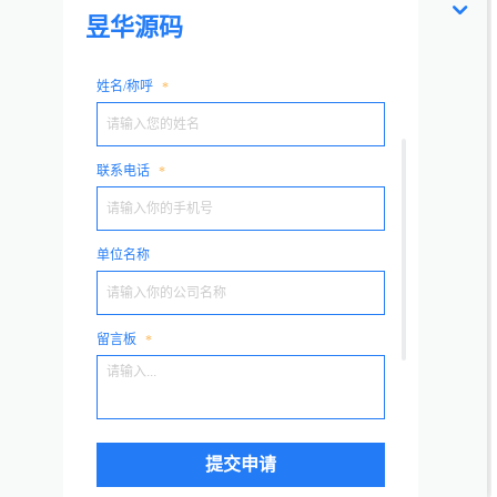
安全狗被授予技术支撑单位奖牌
2021-08-09
企业信息安全的商业模式
2021-08-08
云计算虚拟化技术的底层技术
2021-08-06
为什么中小型企业都选择云数据库？
2021-08-03
企业数据云迁移都需要注意哪些问题
2021-08-02
企业动态
+ 更多
数据防泄密产品要如何选择
企业信息化管理办公室的普及化，企业全部的关键
材料基本上全是以文档的方式存有，因而为了更好
2021-08-07
地避免 企业关键数据泄漏，许多企业逐渐挑...